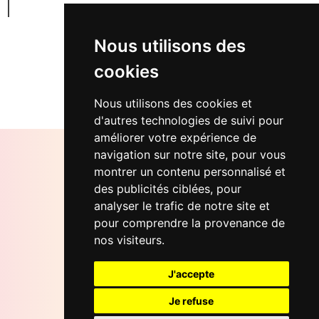
Nous utilisons des
cookies
Retour...
Nous utilisons des cookies et
d'autres technologies de suivi pour
améliorer votre expérience de
navigation sur notre site, pour vous
montrer un contenu personnalisé et
des publicités ciblées, pour
Bureaux Soletdev
analyser le trafic de notre site et
12 rue d'Oran, 75018 Paris
pour comprendre la provenance de
nos visiteurs.
Email
contact@soletdev.fr
J'accepte
LinkedIn
Je refuse
Soletdev