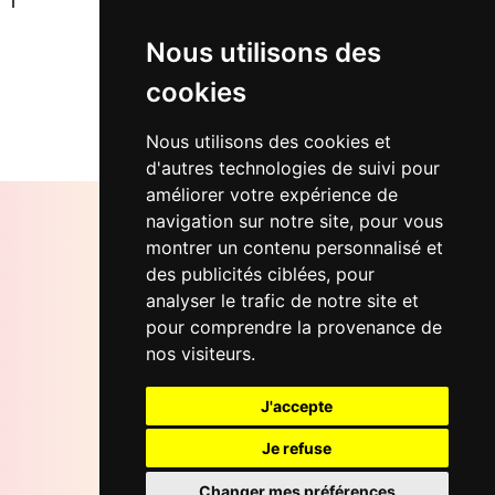
Nous utilisons des
cookies
Retour...
Nous utilisons des cookies et
d'autres technologies de suivi pour
améliorer votre expérience de
navigation sur notre site, pour vous
montrer un contenu personnalisé et
des publicités ciblées, pour
Bureaux Soletdev
analyser le trafic de notre site et
12 rue d'Oran, 75018 Paris
pour comprendre la provenance de
nos visiteurs.
Email
contact@soletdev.fr
J'accepte
LinkedIn
Je refuse
Soletdev
Changer mes préférences