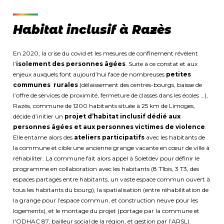
Habitat inclusif à Razès
En 2020, la crise du covid et les mesures de confinement révèlent
l’
isolement des personnes âgées
. Suite à ce constat et aux
enjeux auxquels font aujourd’hui face de nombreuses
petites
communes rurales
(délaissement des centres-bourgs, baisse de
l’offre de services de proximité, fermeture de classes dans les écoles …),
Razès, commune de 1200 habitants située à 25 km de Limoges,
décide d’initier un
projet d’habitat inclusif dédié aux
personnes âgées et aux personnes victimes de violence
.
Elle entame alors des
ateliers participatifs
avec les habitants de
la commune et cible une ancienne grange vacante en cœur de ville à
réhabiliter. La commune fait alors appel à Soletdev pour définir le
programme en collaboration avec les habitants (8 T1bis, 3 T3, des
espaces partagés entre habitants, un vaste espace commun ouvert à
tous les habitants du bourg), la spatialisation (entre réhabilitation de
la grange pour l’espace commun, et construction neuve pour les
logements), et le montage du projet (portage par la commune et
l'ODHAC 87, bailleur social de la région, et gestion par l’ARSL).